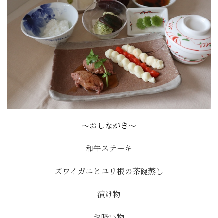
～おしながき～
和牛ステーキ
ズワイガニとユリ根の茶碗蒸し
漬け物
お吸い物