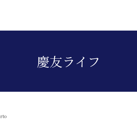
慶友ライフ
rto