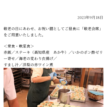
2023年9月18日
敬老の日にあわせ、
お祝い膳としてご昼食に「敬老会席」
をご用意いたしました。
＜常食・軟菜食＞
赤飯／ステーキ（高知県産 あか牛）／いかのポン酢ゼリ
ー寄せ／海老の変わり衣揚げ／
すまし汁／洋梨の赤ワイン煮