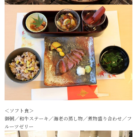
＜ソフト食＞
御粥／和牛ステーキ／海老の蒸し物／煮物盛り合わせ／フ
ルーツゼリー