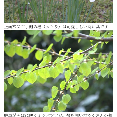
正面玄関右手側の桂（カツラ）は可愛らしい丸い葉です
駐車場そばに咲くミツバツツジ。殻を脱いだたくさんの蕾